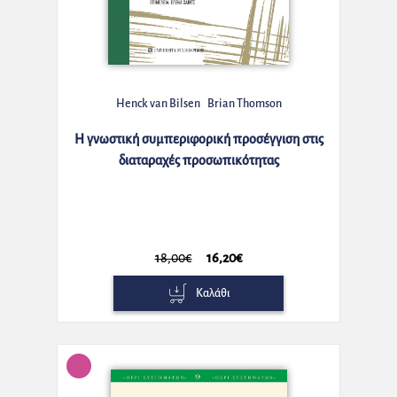
Henck van Bilsen
Brian Thomson
Η γνωστική συμπεριφορική προσέγγιση στις
διαταραχές προσωπικότητας
18,00€
16,20€
Καλάθι