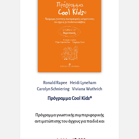
Ronald Rapee
Heidi Lyneham
Carolyn Schniering
Viviana Wuthrich
Maree Abbott
Jennifer Hudson
Anne Wignall
Πρόγραμμα Cool Kids®
Πρόγραμμα γνωστικής συμπεριφορικής
αντιμετώπισης του άγχους για παιδιά και
εφήβους – Εγχειρίδιο του θεραπευτή