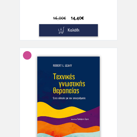
16,00€
14,40€
Καλάθι