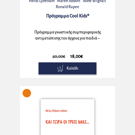
Heidi Lyneham
Maree Abbott
Anne Wignall
Ronald Rapee
Πρόγραμμα Cool Kids®
Πρόγραμμα γνωστικής συμπεριφορικής
αντιμετώπισης του άγχους για παιδιά –
Τετράδιο εργασιών για γονείς και παιδιά (set)
20,00€
18,00€
Καλάθι