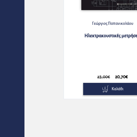
Γεώργιος Παπανικολάου
Ηλεκτρακουστικές μετρήσε
23,00€
20,70€
Καλάθι