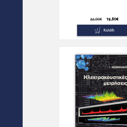
22,00€
19,80€
Καλάθι