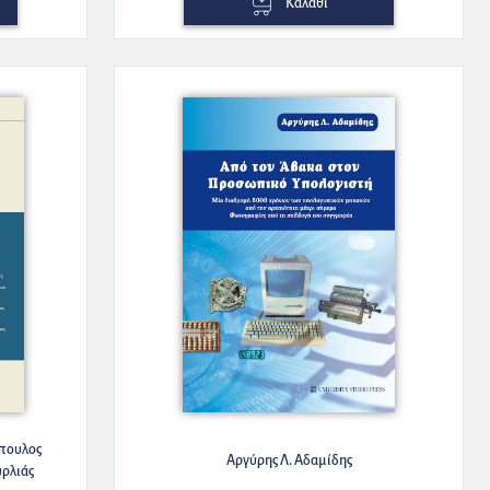
Καλάθι
πουλος
Αργύρης Λ. Αδαμίδης
ρλιάς