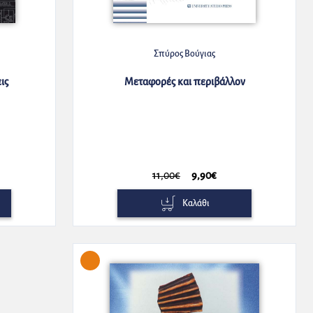
Σπύρος Βούγιας
ις
Μεταφορές και περιβάλλον
11,00€
9,90€
Καλάθι