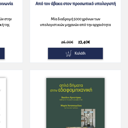
ννα Λέτση
οινωνία
Από τον άβακα στον προσωπικό υπολογιστή
πουλος
ου
ών στην
Μία διαδρομή 5000 χρόνων των
κή της
υπολογιστικών μηχανών από την αρχαιότητα
μέχρι σήμερα
26,00€
23,40€
Καλάθι