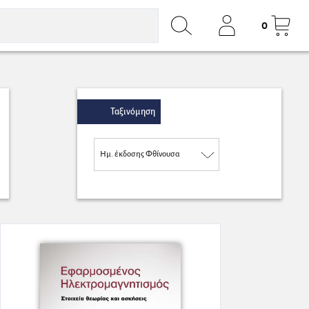
0
Ταξινόμηση
Ημ. έκδοσης Φθίνουσα