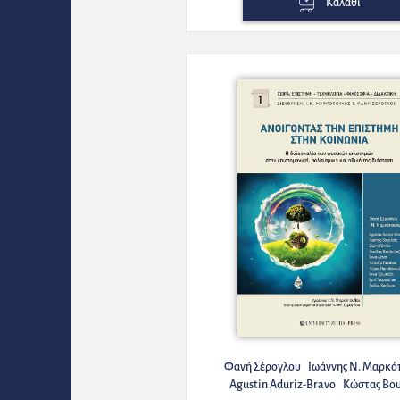
Καλάθι
Φανή Σέρογλου
Ιωάννης Ν. Μαρκό
Agustin Aduriz-Bravo
Κώστας Βου