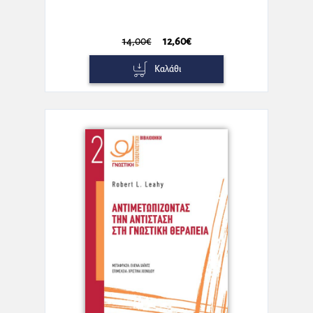
14,00€
12,60€
Καλάθι