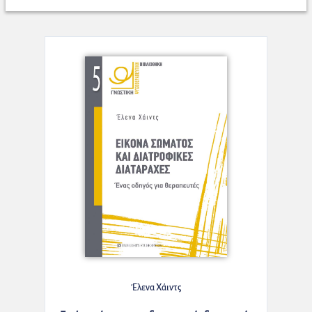
Έλενα Χάιντς