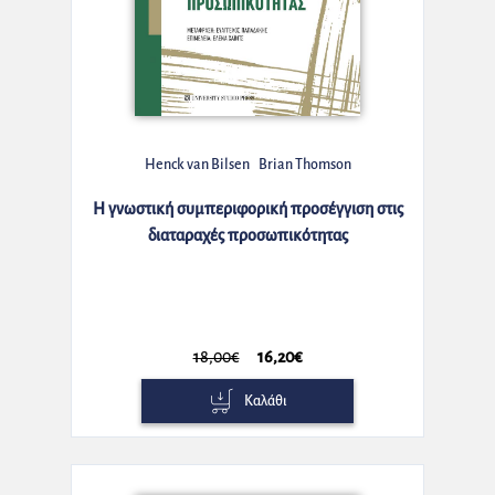
Henck van Bilsen
Brian Thomson
Η γνωστική συμπεριφορική προσέγγιση στις
διαταραχές προσωπικότητας
18,00€
16,20€
Καλάθι