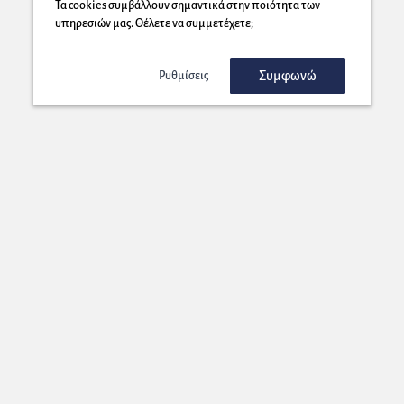
Τα cookies συμβάλλουν σημαντικά στην ποιότητα των
υπηρεσιών μας. Θέλετε να συμμετέχετε;
Συμφωνώ
Ρυθμίσεις
Εγγραφή στο Newsletter μας!
Στέλνουμε στη διεύθυνση που επιλέγετε μοναδικές προσφορές που
θα ήταν κρίμα να τις χάσετε!