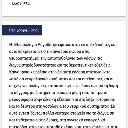
122079552
Περιγραφή βιβλίου
Η «Νευρολογία Λογοθέτη» έφτασε στην έκτη έκδοσή της και
ανταποκρίνεται σε ό,τι καινούριο αφορά στις
νευροεπιστήμες, την αιτιοπαθολογία των νόσων, τις
διαγνωστικές δυνατότητες και τις θεραπευτικές εξελίξεις.
Καινούργια κεφάλαια στη νέα αυτή έκδοση αποτελούν τα
«σπάνια νευρολογικά νοσήματα» και «οι επείγουσες και οι
συχνές νευρολογικές καταστάσεις», ενώ όσον αφορά τη δομή
το σύγγραμμα διατηρεί τα τέσσερα μέρη του. Το πρώτο
μέρος αφορά στην κλινική εξέταση και στη λήψη ιστορικού,
και το δεύτερο στη νοσολογία του νευρικού συστήματος. Σε
αυτό εντοπίζονται πολλά νεότερα στοιχεία για τη διάγνωση
και τη θεραπεία στις άνοιες, στα αγγειακά εγκεφαλικά
επεισόδια, στην πρωτοπαθή σκλήρυνση, στην επιληψία, στις