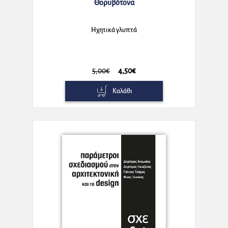
Θορυβότονα
Ηχητικά γλυπτά
5,00€
4,50€
Καλάθι