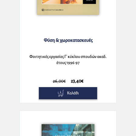
Φύση & χωροκατασκευές
Φοιτητικές εργασίες Γ΄ κύκλου σπουδών ακαδ.
έτους 1996-97
26,00€
23,40€
Καλάθι