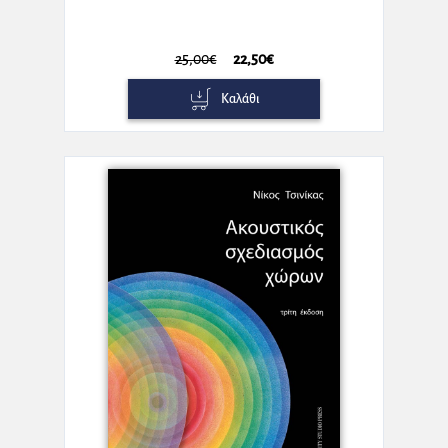
25,00€
22,50€
Καλάθι