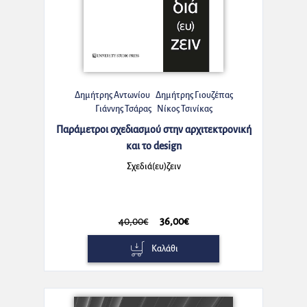
Δημήτρης Αντωνίου
Δημήτρης Γιουζέπας
Γιάννης Τσάρας
Νίκος Τσινίκας
Παράμετροι σχεδιασμού στην αρχιτεκτρονική
και το design
Σχεδιά(ευ)ζειν
40,00€
36,00€
Καλάθι