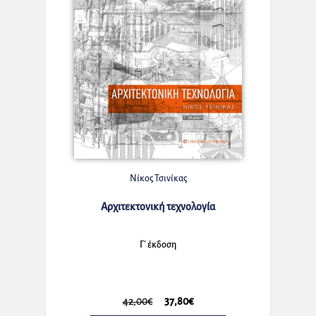
Νίκος Τσινίκας
Αρχιτεκτονική τεχνολογία
Γ΄ έκδοση
42,00€
37,80€