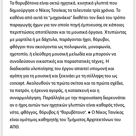
Τα θορυβότονα είναι οκτώ ηχητικά, κινητικά γλυπτά που
δημιούργησε ο Νίκος Τσινίκας τα τελευταία τρία χρόνια. Το
καθένα από αυτά τα “μηχανάκια” διαθέτει τον δικό του τρόπο
παραγωγής ήχων για τον οποίο πηγή έμπνευσης σε κάποιες
περιπτώσεις αποτέλεσαν και τα μουσικά όργανα. Χτυπώντας
με μαρτέλα ή με δάχτυλα, παράγονται ήχοι, θόρυβοι,
φθόγγοι που ακούγονται ως πολυφωνία, μονοφωνία,
ηχοτοπίο, ή ελεύθερη μουσική μελωδία και μπορούν να
συνοδεύσουν εικαστικές και παραστατικές τέχνες. Η
διαδικασία υλοποίησης του έργου απαιτεί υπομονή και
αγάπη για τη μουσική και ξεκινάει με τη σύλληψη του ως
concept. Ακολουθούν τα πρώτα σκίτσα και τα πρώτα σχέδια,
τα πατρόν, η έρευνα αγοράς, η κατασκευή και η
συναρμολόγηση. Παράλληλα με την παρουσίαση διερευνάται
αν ο ήχος αυτών των ηχητικών γλυπτών είναι καθαρός τόνος,
νότα, φθόγγος, θόρυβος ή “θορυβότονο”. ● Ο Νίκος Τσινίκας
είναι ομότιμος καθηγητής του Τμήματος Αρχιτεκτόνων του
ΑΠΘ.