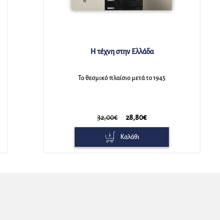
Άλκης Χαραλαμπίδης
Τέχνη εκ των πραγμάτων
1945
Το πραγματικό αντικείμενο στη Μοντέρνα κα
τη Σύγχρονη τέχνη
26,00€
23,40€
Καλάθι