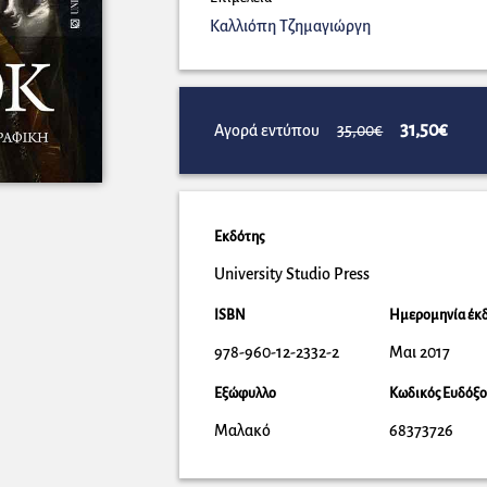
Καλλιόπη Τζημαγιώργη
31,50€
Αγορά εντύπου
35,00€
Εκδότης
University Studio Press
ISBN
Ημερομηνία έκ
978-960-12-2332-2
Μαι 2017
Εξώφυλλο
Κωδικός Ευδόξ
Μαλακό
68373726