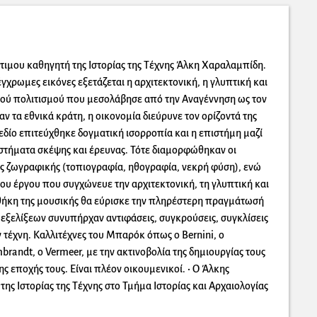
ιμου καθηγητή της Ιστορίας της Τέχνης Άλκη Χαραλαμπίδη.
 έγχρωμες εικόνες εξετάζεται η αρχιτεκτονική, η γλυπτική και
ού πολιτισμού που μεσολάβησε από την Αναγέννηση ως τον
 τα εθνικά κράτη, η οικονομία διεύρυνε τον ορίζοντά της
εδίο επιτεύχθηκε δογματική ισορροπία και η επιστήμη μαζί
στήματα σκέψης και έρευνας. Τότε διαμορφώθηκαν οι
ης ζωγραφικής (τοπιογραφία, ηθογραφία, νεκρή φύση), ενώ
ου έργου που συγχώνευε την αρχιτεκτονική, τη γλυπτική και
σθήκη της μουσικής θα εύρισκε την πληρέστερη πραγμάτωσή
 εξελίξεων συνυπήρχαν αντιφάσεις, συγκρούσεις, συγκλίσεις
τέχνη. Καλλιτέχνες του Μπαρόκ όπως ο Bernini, ο
mbrandt, o Vermeer, με την ακτινοβολία της δημιουργίας τους
ης εποχής τους. Είναι πλέον οικουμενικοί. • O Άλκης
ης Ιστορίας της Τέχνης στο Τμήμα Ιστορίας και Αρχαιολογίας