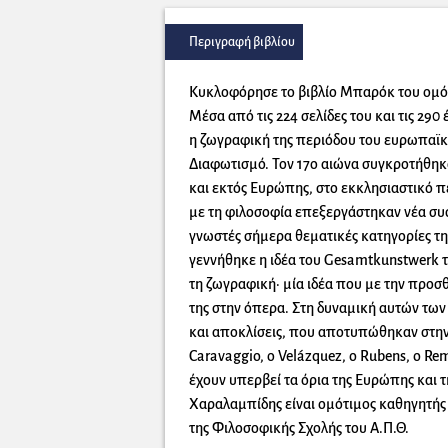
Περιγραφή βιβλίου
Κυκλοφόρησε το βιβλίο Μπαρόκ του ομότ
Μέσα από τις 224 σελίδες του και τις 290
η ζωγραφική της περιόδου του ευρωπαϊκ
Διαφωτισμό. Τον 17ο αιώνα συγκροτήθηκαν
και εκτός Ευρώπης, στο εκκλησιαστικό π
με τη φιλοσοφία επεξεργάστηκαν νέα συ
γνωστές σήμερα θεματικές κατηγορίες τ
γεννήθηκε η ιδέα του Gesamtkunstwerk τ
τη ζωγραφική· μία ιδέα που με την προ
της στην όπερα. Στη δυναμική αυτών των
και αποκλίσεις, που αποτυπώθηκαν στην 
Caravaggio, ο Velázquez, o Rubens, o Re
έχουν υπερβεί τα όρια της Ευρώπης και τ
Χαραλαμπίδης είναι ομότιμος καθηγητής τ
της Φιλοσοφικής Σχολής του Α.Π.Θ.