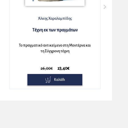
Μαρκέλλα-Ελπίδα Τσίχλα
Η σύγχρονη τέχνη στη Θεσσαλονίκη
ι
1950-2000
42,00€
37,80€
Καλάθι