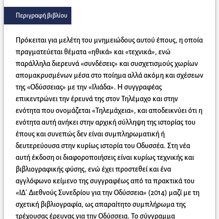
Περιγραφή βιβλίου
Πρόκειται για μελέτη του μνημειώδους αυτού έπους, η οποία
πραγματεύεται θέματα «ηθικά» και «τεχνικά», ενώ
παράλληλα διερευνά «συνδέσεις» και συσχετισμούς χωρίων
απομακρυσμένων μέσα στο ποίημα αλλά ακόμη και σχέσεων
της «Οδύσσειας» με την «Ιλιάδα». Η συγγραφέας
επικεντρώνει την έρευνά της στον Τηλέμαχο και στην
ενότητα που ονομάζεται «Τηλεμάχεια», και αποδεικνύει ότι η
ενότητα αυτή ανήκει στην αρχική σύλληψη της ιστορίας του
έπους και συνεπώς δεν είναι συμπληρωματική ή
δευτερεύουσα στην κυρίως ιστορία του Οδυσσέα. Στη νέα
αυτή έκδοση οι διαφοροποιήσεις είναι κυρίως τεχνικής και
βιβλιογραφικής φύσης, ενώ έχει προστεθεί και ένα
αγγλόφωνο κείμενο της συγγραφέως από τα πρακτικά του
«ΙΔ΄ Διεθνούς Συνεδρίου για την Οδύσσεια» (2014) μαζί με τη
σχετική βιβλιογραφία, ως απαραίτητο συμπλήρωμα της
τρέχουσας έρευνας για την Οδύσσεια. Το σύγγραμμα