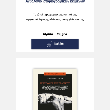
Ανθολόγιο ιστοριογραφικών κειμένων
Τα ιδιαίτερα χαρακτηριστικά της
αρχαιοελληνικής γλώσσας και η γλώσσα της
ιστοριογραφίας
27,00€
24,30€
Καλάθι