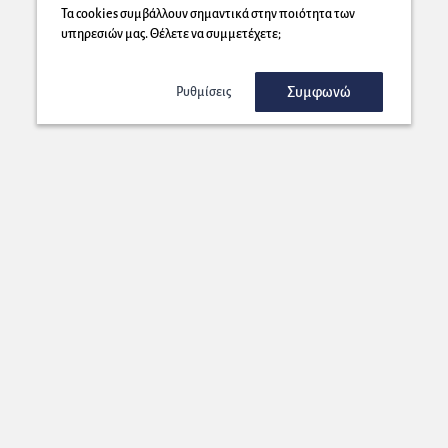
Τα cookies συμβάλλουν σημαντικά στην ποιότητα των
υπηρεσιών μας. Θέλετε να συμμετέχετε;
Συμφωνώ
Ρυθμίσεις
Εγγραφή στο Newsletter μας!
Στέλνουμε στη διεύθυνση που επιλέγετε μοναδικές προσφορές που
θα ήταν κρίμα να τις χάσετε!