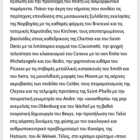
εξίσωση και την πρόσληψη του θεατή ως διαμορφωτικό
παράγοντα. Πιάνει την άκρη του νήματος που συνδέει τις
περίτεχνες επενδύσεις στις μεσαιωνικές ξυλόδετες εκκλησίες
της Νορβηγίας με τις καθαρές φόρμες του Brancusi και τις
τοτεμικές Καρυάτιδες του Kirchner, τους αποπετρωμένους
βασιλιάδες στους καθεδρικούς της Chartres και του Saint-
Denis με τα λιπόσαρκα κορμιά του Giacometti, την ψυχρή
τελειότητα του κλασικισμού του Canova με το non finito του
Michelangelo και του Rodin, την χαρτονένια κιθάρα του
Picasso με τις στιβαρές μεταλλικές κατασκευές του Smith και
του Serra, τις μονολιθικές μορφές του Moore με τις αέρινες
ακροβασίες των mobiles του Calder, τους πειραματισμούς της
Chryssa και τις τολμηρές προτάσεις της Saint-Phalle με την
πουριστική γεωμετρία του Andre, την «αναισθησία» της pop
ανεμελιάς του Oldenburg και του Warhol με τη βαθιά
ενορατική δημιουργία του Beuys, την προσήλωση του Takis
στις αόρατες δυνάμεις της φύσης με τον οικολογικό και
ανθρωποκεντρικό προβληματισμό του Κανιάρη, της
Hatoum, του Ai Weiwei. Τέλος, στο κρίσιμο ερώτημα «ποιο