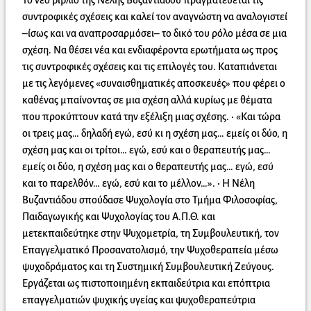
Το νέο βιβλίο της Νέλης Βυζαντιάδου πραγματεύεται τις
συντροφικές σχέσεις και καλεί τον αναγνώστη να αναλογιστεί
–ίσως και να αναπροσαρμόσει– το δικό του ρόλο μέσα σε μια
σχέση. Να θέσει νέα και ενδιαφέροντα ερωτήματα ως προς
τις συντροφικές σχέσεις και τις επιλογές του. Καταπιάνεται
με τις λεγόμενες «συναισθηματικές αποσκευές» που φέρει ο
καθένας μπαίνοντας σε μια σχέση αλλά κυρίως με θέματα
που προκύπτουν κατά την εξέλιξη μιας σχέσης. • «Και τώρα
οι τρεις μας… δηλαδή εγώ, εσύ κι η σχέση μας… εμείς οι δύο, η
σχέση μας και οι τρίτοι… εγώ, εσύ και ο θεραπευτής μας…
εμείς οι δύο, η σχέση μας και ο θεραπευτής μας… εγώ, εσύ
και το παρελθόν… εγώ, εσύ και το μέλλον…». • H Νέλη
Βυζαντιάδου σπούδασε Ψυχολογία στο Τμήμα Φιλοσοφίας,
Παιδαγωγικής και Ψυχολογίας του Α.Π.Θ. και
μετεκπαιδεύτηκε στην Ψυχομετρία, τη Συμβουλευτική, τον
Επαγγελματικό Προσανατολισμό, την Ψυχοθεραπεία μέσω
ψυχοδράματος και τη Συστημική Συμβουλευτική Ζεύγους.
Εργάζεται ως πιστοποιημένη εκπαιδεύτρια και επόπτρια
επαγγελματιών ψυχικής υγείας και ψυχοθεραπεύτρια