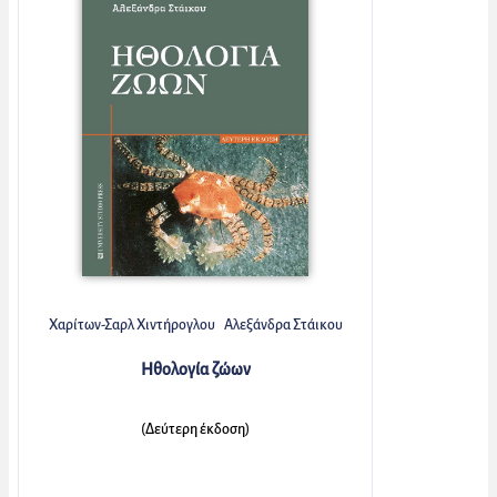
Χαρίτων-Σαρλ Χιντήρογλου
Αλεξάνδρα Στάικου
Ηθολογία ζώων
(Δεύτερη έκδοση)