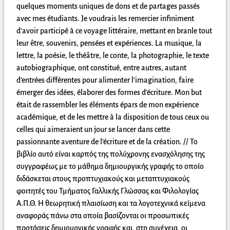
quelques moments uniques de dons et de partages passés
avec mes étudiants. Je voudrais les remercier infiniment
d’avoir participé à ce voyage littéraire, mettant en branle tout
leur être, souvenirs, pensées et expériences. La musique, la
lettre, la poésie, le théâtre, le conte, la photographie, le texte
autobiographique, ont constitué, entre autres, autant
d’entrées différentes pour alimenter l’imagination, faire
émerger des idées, élaborer des formes d’écriture. Mon but
était de rassembler les éléments épars de mon expérience
académique, et de les mettre à la disposition de tous ceux ou
celles qui aimeraient un jour se lancer dans cette
passionnante aventure de l’écriture et de la création. // Το
βιβλίο αυτό είναι καρπός της πολύχρονης ενασχόλησης της
συγγραφέως με το μάθημα δημιουργικής γραφής το οποίο
διδάσκεται στους προπτυχιακούς και μεταπτυχιακούς
φοιτητές του Τμήματος Γαλλικής Γλώσσας και Φιλολογίας
Α.Π.Θ. Η θεωρητική πλαισίωση και τα λογοτεχνικά κείμενα
αναφοράς πάνω στα οποία βασίζονται οι προσωπικές
προτάσεις δημιουργικής γραφής και, στη συνέχεια, οι