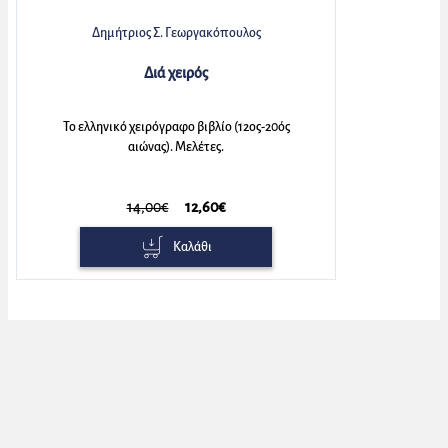
Δημήτριος Σ. Γεωργακόπουλος
Διά χειρός
Το ελληνικό χειρόγραφο βιβλίο (12ος-20ός
αιώνας). Μελέτες.
14,00€
12,60€
Καλάθι