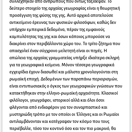
συλλέχθηκαν από ανθρώπους που όντως ταξίδεψαν. Το
δεύτερο στοιχείο της αρχαίας γεωγραφίας είναι η θεωρητική
προσέγγιση της φύσης της γης. Αυτό αρχικά αποτελούσε
αντικείμενο έρευνας των φυσικών φιλοσόφων, καθώς δεν
υπήρχαν εμπειρικά δεδομένα, πέραν της εμφανούς
καμπυλότητας της γης και όσων κάποιος μπορούσε να
διακρίνει στον περιβάλλοντα χώρο του. Το τρίτο ζήτημα που
απασχολεί έναν σύγχρονο μελετητή είναι οι πηγές. Η
απώλεια της αρχαίας γραμματείας υπήρξε ιδιαίτερα σκληρή
για τα γεωγραφικά κείμενα. Μόνον τέσσερα γεωγραφικά
εγχειρίδια έχουν διασωθεί και μάλιστα χρονολογούνται στη
ρωμαϊκή εποχή. Δεδομένων των παραπάνω περιορισμών,
είναι εντυπωσιακός ο όγκος των γεωγραφικών γνώσεων που
κατακτήθηκαν στην ελληνο-ρωμαϊκή αρχαιότητα. Κλασικοί
φιλόλογοι, γεωγράφοι, ιστορικοί αλλά και όλοι όσοι
φλέγονται από ενδιαφέρον για τον συναρπαστικό και
μυστηριώδη τρόπο με τον οποίοι οι Έλληνες και οι Ρωμαίοι
αντιλαμβάνονταν και κατέγραψαν τον κόσμο που τους
περιέβαλλε, τόσο τον κοντινό όσο και τον πιο μακρινό, θα