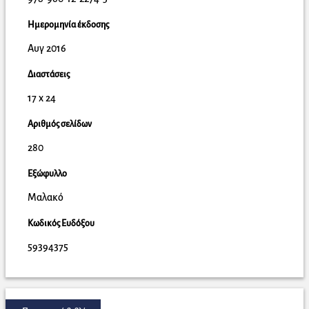
Ημερομηνία έκδοσης
Αυγ 2016
Διαστάσεις
17 x 24
Αριθμός σελίδων
280
Εξώφυλλο
Μαλακό
Κωδικός Ευδόξου
59394375