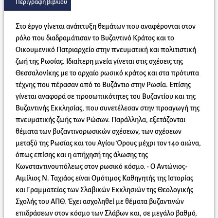
Περιγραφή βιβλίου
Στο έργο γίνεται ανάπτυξη θεμάτων που αναφέρονται στον
ρόλο που διαδραμάτισαν το Βυζαντινό Κράτος και το
Οικουμενικό Πατριαρχείο στην πνευματική και πολιτιστική
ζωή της Ρωσίας. Ιδιαίτερη μνεία γίνεται στις σχέσεις της
Θεσσαλονίκης με το αρχαίο ρωσικό κράτος και στα πρότυπα
τέχνης που πέρασαν από το Βυζάντιο στην Ρωσία. Επίσης
γίνεται αναφορά σε προσωπικότητες του Βυζαντίου και της
Βυζαντινής Εκκλησίας, που συνετέλεσαν στην προαγωγή της
πνευματικής ζωής των Ρώσων. Παράλληλα, εξετάζονται
θέματα των βυζαντινορωσικών σχέσεων, των σχέσεων
μεταξύ της Ρωσίας και του Αγίου Όρους μέχρι τον 14ο αιώνα,
όπως επίσης και η απήχησή της άλωσης της
Κωνσταντινουπόλεως στον ρωσικό κόσμο. • Ο Αντώνιος-
Αιμίλιος Ν. Ταχιάος είναι Ομότιμος Καθηγητής της Ιστορίας
και Γραμματείας των Σλαβικών Εκκλησιών της Θεολογικής
Σχολής του ΑΠΘ. Έχει ασχοληθεί με θέματα βυζαντινών
επιδράσεων στον κόσμο των Σλάβων και, σε μεγάλο βαθμό,